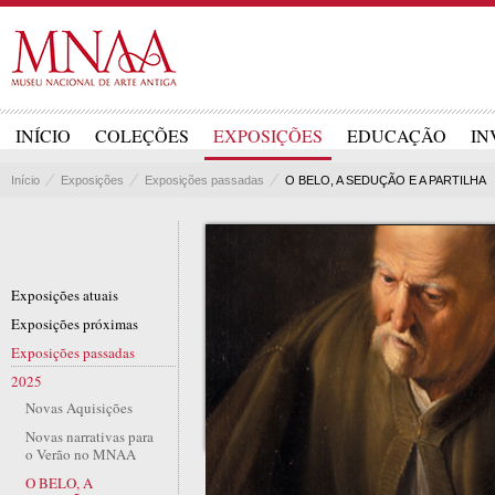
INÍCIO
COLEÇÕES
EXPOSIÇÕES
EDUCAÇÃO
IN
Início
Exposições
Exposições passadas
O BELO, A SEDUÇÃO E A PARTILHA
Exposições atuais
Exposições próximas
Exposições passadas
2025
Novas Aquisições
Novas narrativas para
o Verão no MNAA
O BELO, A