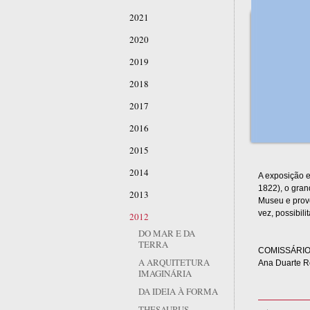
2021
2020
2019
2018
2017
2016
2015
2014
A exposição e
1822), o gran
2013
Museu e prove
vez, possibili
2012
DO MAR E DA
TERRA
COMISSÁRI
A ARQUITETURA
Ana Duarte R
IMAGINÁRIA
DA IDEIA À FORMA
THESAURUS