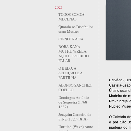
2021
TODOS SOMOS
MECENAS
Quando os Discípulos
eram Mestres
CISNOGRAFIA
BOBA KANA
MUTHU WZELA:
AQUI É PROIBIDO
FALAR!
O BELO, A
SEDUÇÃO E A
PARTILHA
Calvário
(Cris
ALONSO SÁNCHEZ
Castela-Leão 
COELLO
Último quartel
Madeira de c
Domingos António
Prov.: Igreja
de Sequeira (1768-
1837)
Núcleo Museo
Joaquim Carneiro da
O Calvário d
Silva (1727-1818)
e por São J
Untitled (Wave) Anne
madeira do f