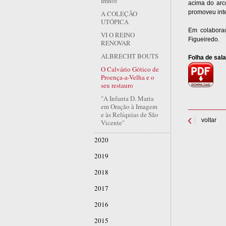
Imhof
acima do arco
promoveu inte
A COLEÇÃO
UTÓPICA
Em colabora
VI O REINO
Figueiredo.
RENOVAR
ALBRECHT BOUTS
Folha de sala
O Calvário Gótico de
Proença-a-Velha e o
seu restauro
"A Infanta D. Maria
em Oração à Imagem
e às Relíquias de São
voltar
Vicente"
2020
2019
2018
2017
2016
2015