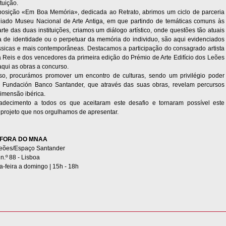
tuição.
osição «Em Boa Memória», dedicada ao Retrato, abrimos um ciclo de parceria
giado Museu Nacional de Arte Antiga, em que partindo de temáticas comuns às
rte das duas instituições, criamos um diálogo artístico, onde questões tão atuais
 de identidade ou o perpetuar da memória do individuo, são aqui evidenciados
ssicas e mais contemporâneas. Destacamos a participação do consagrado artista
 Reis e dos vencedores da primeira edição do Prémio de Arte Edifício dos Leões
qui as obras a concurso.
so, procurámos promover um encontro de culturas, sendo um privilégio poder
 Fundación Banco Santander, que através das suas obras, revelam percursos
dimensão ibérica.
decimento a todos os que aceitaram este desafio e tornaram possível este
projeto que nos orgulhamos de apresentar.
 FORA DO MNAA
 Leões/Espaço Santander
n.º 88 - Lisboa
ta-feira a domingo | 15h - 18h