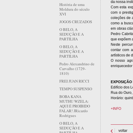
da nossa insti
História de uma
Com esta exp
Moldura do século
com o presti
XVI
coleções de a
JOGOS CRUZADOS
como a busca
em obras clá
O BELO, A
SEDUÇÃO E A
Pedro Cabrita
PARTILHA
que expõem a
Neste percur
O BELO, A
contar com a
SEDUÇÃO E A
artísticos de 
PARTILHA
O nosso agra
Pedro Alexandrino de
enriquecedor 
Carvalho (1729-
1810)
FREI JUAN RICCI
EXPOSIÇÃO
Edifício dos
TEMPO SUSPENSO
Rua do Ouro, 
BOBA KANA
Horário: quin
MUTHU WZELA:
AQUI É PROIBIDO
+INFO
FALAR! JRicardo
Rodrigues
O BELO, A
SEDUÇÃO E A
voltar
PARTILHA