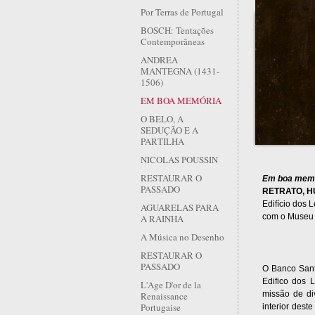
Por Terras de Portugal
BOSCH: Tentações
Contemporâneas
ANDREA
MANTEGNA (1431-
1506)
EM BOA MEMÓRIA
O BELO, A
SEDUÇÃO E A
PARTILHA
NICOLAS POUSSIN
RESTAURAR O
Em boa mem
PASSADO
RETRATO, 
Edifício dos 
AGUARELAS PARA
com o Museu 
A RAINHA
A Música no Desenho
RESTAURAR O
PASSADO
O Banco Sant
Edifico dos 
L'Age D'or de la
missão de di
Renaissance
Portugaise
interior dest