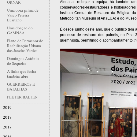
ORNAR
Ainda a reforçar a equipa, há também um g
conservadores-restauradores e historiadores
Uma obra-prima de
Instituto Central de Restauro da Bélgica, d
Vasco Pereira
Metropolitan Museum of Art (EUA) e do Museo
Lusitano
Uma doação do
É desde junho deste ano, que o público tem a 
GAMNAA
processo de restauro dos painéis, no Piso
Plano de Pormenor de
quem visita, permitindo o acompanhamento
in
Reabilitação Urbana
das Janelas Verdes
Domingos António
de Sequeira
A linha que fecha
também abre
GUERREIROS E
BATALHAS
PEETER BALTEN
2019
2018
2017
2016