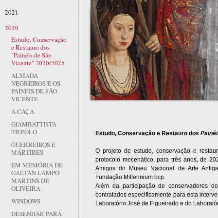
2021
2020
Estudo, Conservação
e Restauro dos
"Painéis de São
Vicente" 2020/2025
ALMADA
NEGREIROS E OS
PAINÉIS DE SÃO
VICENTE
A CAÇA
GIAMBATTISTA
TIEPOLO
Estudo, Conservação e Restauro dos
Painéi
GUERREIROS E
O projeto de estudo, conservação e rest
MÁRTIRES
protocolo mecenático, para três anos, de 2
EM MEMÓRIA DE
Amigos do Museu Nacional de Arte Antiga,
GAËTAN LAMPO
Fundação Millennium bcp.
MARTINS DE
Além da participação de conservadores do
OLIVEIRA
contratados especificamente para esta interv
WINDOWS
Laboratório José de Figueiredo e do Laborató
DESENHAR PARA