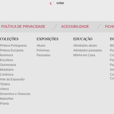
voltar
POLÍTICA DE PRIVACIDADE
ACESSIBILIDADE
FICH
COLEÇÕES
EXPOSIÇÕES
EDUCAÇÃO
I
Pintura Portuguesa
Atuais
Atividades atuais
Bi
Pintura Europeia
Próximas
Atividades passadas
Pu
Iluminura
Passadas
MNAA em Casa
Co
Escultura
Fo
Ourivesaria
Pa
Mobiliário
Ar
Cerâmica
Co
Co
Arte da Expansão
Têxteis
Vidros
Desenhos e Gravuras
MatrizNet
Planta