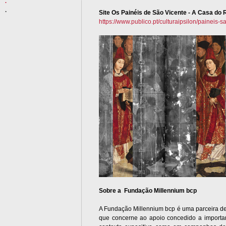
.
.
.
Site Os Painéis de São Vicente - A Casa do
https://www.publico.pt/culturaipsilon/paineis-s
Sobre a
Fundação Millennium bcp
A Fundação Millennium bcp é uma parceira de
que concerne ao apoio concedido a importan