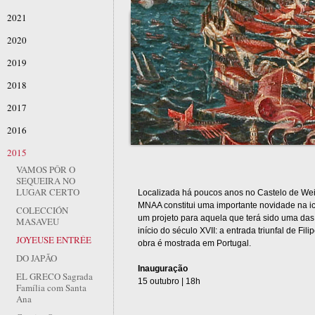
2021
2020
2019
2018
2017
2016
2015
VAMOS PÔR O
SEQUEIRA NO
LUGAR CERTO
Localizada há poucos anos no Castelo de Wei
MNAA constitui uma importante novidade na ic
COLECCIÓN
um projeto para aquela que terá sido uma da
MASAVEU
início do século XVII: a entrada triunfal de Fil
JOYEUSE ENTRÉE
obra é mostrada em Portugal.
DO JAPÃO
Inauguração
EL GRECO Sagrada
15 outubro | 18h
Família com Santa
Ana