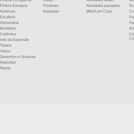
Pintura Portuguesa
Atuais
Atividades atuais
Bi
Pintura Europeia
Próximas
Atividades passadas
Pu
Iluminura
Passadas
MNAA em Casa
Co
Escultura
Fo
Ourivesaria
Pa
Mobiliário
Ar
Cerâmica
Co
Co
Arte da Expansão
Têxteis
Vidros
Desenhos e Gravuras
MatrizNet
Planta