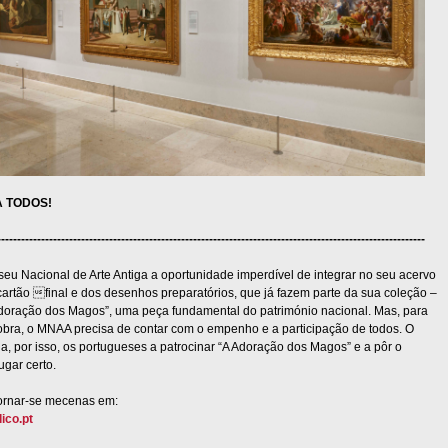
 TODOS!
-----------------------------------------------------------------------------------------------------------
eu Nacional de Arte Antiga a oportunidade imperdível de integrar no seu acervo
cartão final e dos desenhos preparatórios, que já fazem parte da sua coleção –
Adoração dos Magos”, uma peça fundamental do património nacional. Mas, para
 obra, o MNAA precisa de contar com o empenho e a participação de todos. O
, por isso, os portugueses a patrocinar “A Adoração dos Magos” e a pôr o
ugar certo.
ornar-se mecenas em:
ico.pt