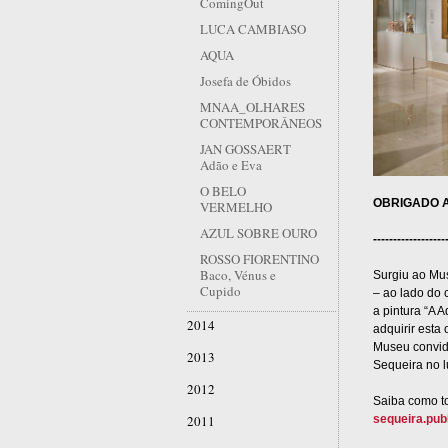
ComingOut
LUCA CAMBIASO
AQUA
Josefa de Óbidos
MNAA_OLHARES
CONTEMPORÂNEOS
JAN GOSSAERT
Adão e Eva
O BELO
OBRIGADO A
VERMELHO
AZUL SOBRE OURO
------------------
ROSSO FIORENTINO
Baco, Vénus e
Surgiu ao Mus
Cupido
– ao lado do 
a pintura “A 
2014
adquirir esta
Museu convida
2013
Sequeira no l
2012
Saiba como t
2011
sequeira.publ