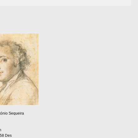
ónio Sequeira
m
258 Des