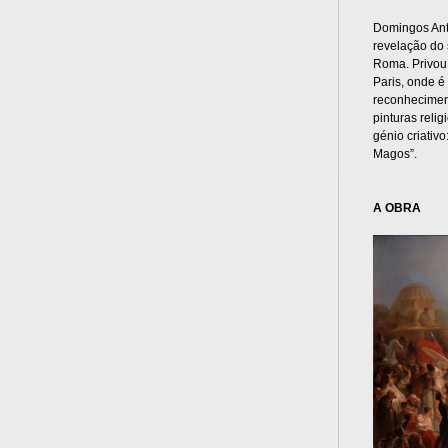
Domingos Ant
revelação do 
Roma. Privou
Paris, onde é
reconheciment
pinturas reli
génio criativ
Magos”.
A OBRA