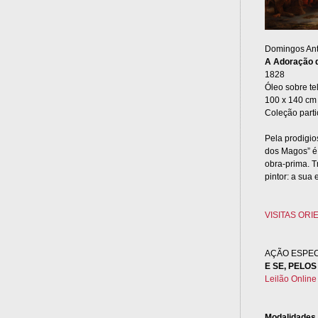
Domingos Ant
A Adoração 
1828
Óleo sobre te
100 x 140 cm
Coleção parti
Pela prodigio
dos Magos” é
obra-prima. T
pintor: a sua
VISITAS OR
AÇÃO ESPEC
E SE, PELO
Leilão Online
Modalidades