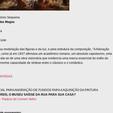
ónio Sequeira
dos Magos
la
cular
sa modelação das figuras e da luz, e pela estrutura da composição, “A Adoração
, como já em 1837 afirmava um académico romano, um absoluto
capolavoro
, uma
rata-se de uma obra visionária que evidencia uma marca essencial do estilo do
 enorme capacidade de síntese entre o clássico e o romântico.
IENTADAS
IAL PARA ANGRIAÇÃO DE FUNDOS PARA A AQUISIÇÃO DA PINTURA
S REIS, O MUSEU SAÍSSE DA RUA PARA SUA CASA?
 - Palácio do Correio Velho
 de pagamento: