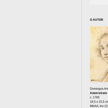
O AUTOR
Domingos Ant
Autorretrato
c. 1785
18,5 x 15,5 c
MNAA, Inv 2